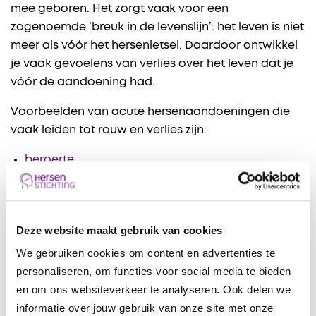
mee geboren. Het zorgt vaak voor een
zogenoemde ‘breuk in de levenslijn’: het leven is niet
meer als vóór het hersenletsel. Daardoor ontwikkel
je vaak gevoelens van verlies over het leven dat je
vóór de aandoening had.
Voorbeelden van acute hersenaandoeningen die
vaak leiden tot rouw en verlies zijn:
beroerte
traumatisch hersenletsel
hersentumor
Progressieve hersenaandoeningen
Deze website maakt gebruik van cookies
Een progressieve hersenaandoening is blijvend en
We gebruiken cookies om content en advertenties te
wordt steeds erger. Het kan zijn dat je met de
personaliseren, om functies voor social media te bieden
aandoening geboren bent.
en om ons websiteverkeer te analyseren. Ook delen we
informatie over jouw gebruik van onze site met onze