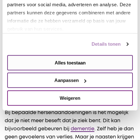
Bij dit soort aandoeningen komen de gevoelens van
partners voor social media, adverteren en analyse. Deze
verlies meestal langzamer. Je kunt rouwen over het
partners kunnen deze gegevens combineren met andere
leven dat je vóór de aandoening had. En omdat je
informatie die ze hebben verzameld op basis van jouw
steeds minder kunt.
gebruik van hun services.
Voorbeelden van progressieve
Details tonen
hersenaandoeningen die vaak leiden tot rouw en
verlies zijn:
Alles toestaan
de ziekte van Parkinson
en andere vormen van
dementie
Aanpassen
multiple sclerose (MS)
de ziekte van Huntington
Weigeren
cerebrale parese (CP)
Bij bepaalde hersenaandoeningen is het mogelijk
dat je niet meer beseft dat je ziek bent. Dit kan
bijvoorbeeld gebeuren bij
dementie
. Zelf heb je dan
geen gevoelens van verlies. Maar je naasten krijgen