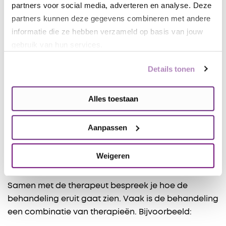
partners voor social media, adverteren en analyse. Deze
werkt bij de meeste mensen. Een therapeut kan, in
partners kunnen deze gegevens combineren met andere
overleg met jou, je partner of een andere naaste bij
informatie die ze hebben verzameld op basis van jouw
de therapie betrekken.
gebruik van hun services.
Zoals bij alle psychologische behandeling
werkt niet alles voor iedereen. De behandeling van
Details tonen
complexe PTSS duurt vaak langer. Daarnaast
herstelt niet iedereen volledig. Sommige mensen
Alles toestaan
blijven klachten houden, ondanks psychologische
zorg. Bij sommige mensen blijven de klachten
Aanpassen
wisselen. Hun klachten gaan dan soms weg, en
komen soms ook weer terug.
Weigeren
Therapie
Samen met de therapeut bespreek je hoe de
behandeling eruit gaat zien. Vaak is de behandeling
een combinatie van therapieën. ​​Bijvoorbeeld: