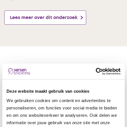
Lees meer over dit onderzoek
Behandeling van PTSS
PTSS is goed te behandelen en de klachten kunnen
Deze website maakt gebruik van cookies
daardoor helemaal verdwijnen. Als een psycholoog
We gebruiken cookies om content en advertenties te
of psychiater de diagnose PTSS stelt, dan zijn er
personaliseren, om functies voor social media te bieden
verschillende manieren om de klachten te
en om ons websiteverkeer te analyseren. Ook delen we
behandelen. Traumagerichte therapie kan zorgen
informatie over jouw gebruik van onze site met onze
dat de klachten verminderen of verdwijnen. Dit