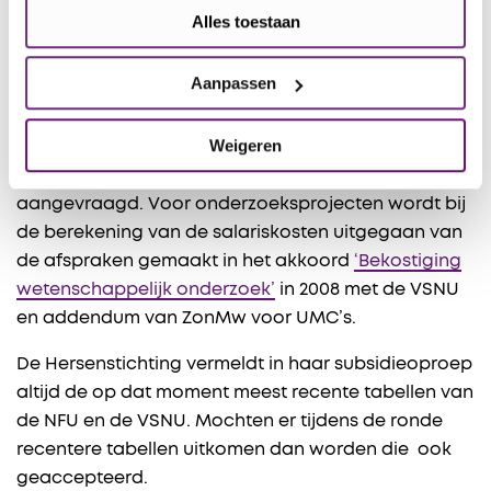
Alles toestaan
apparatuur. Aanvragen voor de aanschaf van
apparatuur zullen niet worden gehonoreerd.
Aanpassen
7. Welke salaristabellen kan ik hanteren op de
begroting van mijn subsidieaanvraag?
Weigeren
Dit hangt af van het type project dat wordt
aangevraagd. Voor onderzoeksprojecten wordt bij
de berekening van de salariskosten uitgegaan van
de afspraken gemaakt in het akkoord
‘Bekostiging
wetenschappelijk onderzoek’
in 2008 met de VSNU
en addendum van ZonMw voor UMC’s.
De Hersenstichting vermeldt in haar subsidieoproep
altijd de op dat moment meest recente tabellen van
de NFU en de VSNU. Mochten er tijdens de ronde
recentere tabellen uitkomen dan worden die ook
geaccepteerd.