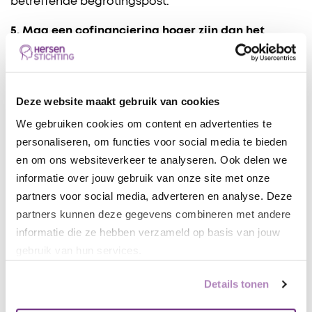
betreffende begrotingspost.
5. Mag een cofinanciering hoger zijn dan het
budget dat ik aanvraag bij de Hersenstichting?
De Hersenstichting stelt als voorwaarde bij een
subsidieronde om hoofdfinancier te zijn. Dit houdt in
Deze website maakt gebruik van cookies
dat iedere afzonderlijke cofinanciering niet hoger
We gebruiken cookies om content en advertenties te
mag zijn dan het aangevraagde budget bij de
personaliseren, om functies voor social media te bieden
Hersenstichting. Het opgetelde totaalbedrag van
en om ons websiteverkeer te analyseren. Ook delen we
de afzonderlijke cofinancieringen mag wel hoger
informatie over jouw gebruik van onze site met onze
uitvallen.
partners voor social media, adverteren en analyse. Deze
partners kunnen deze gegevens combineren met andere
Begroting
informatie die ze hebben verzameld op basis van jouw
gebruik van hun services.
6. Mag ik de aanschaf van apparatuur op de
begroting van mijn subsidieaanvraag toevoegen?
Details tonen
De Hersenstichting vergoedt geen aanschaf van