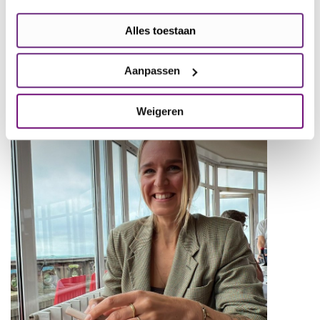
Eliza staat je graag persoonlijk te woord en vertelt
Alles toestaan
je meer over hoe je met jouw bedrijf het verschil kan
maken.
Stuur haar een e-mail
of bel naar
Aanpassen
0657901081.
Weigeren