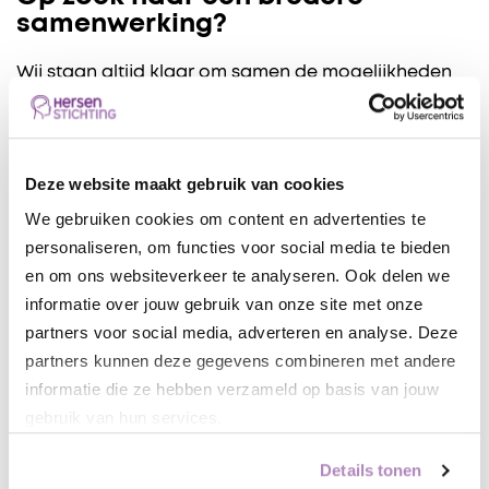
samenwerking?
Wij staan altijd klaar om samen de mogelijkheden
te verkennen. Door als bedrijf bij te dragen aan een
evenement of project van de Hersenstichting toon
je je maatschappelijke betrokkenheid en help je bij
Deze website maakt gebruik van cookies
het realiseren van onze waardevolle doelen.
We gebruiken cookies om content en advertenties te
personaliseren, om functies voor social media te bieden
Overweeg je een langdurige betrokkenheid als
en om ons websiteverkeer te analyseren. Ook delen we
strategische partner van de Hersenstichting? Ook
informatie over jouw gebruik van onze site met onze
dan komen we graag in contact!
partners voor social media, adverteren en analyse. Deze
partners kunnen deze gegevens combineren met andere
Interesse?
informatie die ze hebben verzameld op basis van jouw
Onderzoek de mogelijkheden en neem vandaag
gebruik van hun services.
nog contact op met
Eliza van der Laan,
Relatiemanager Zakelijke markt, Fondsenwerving
Details tonen
& Partnerships
.