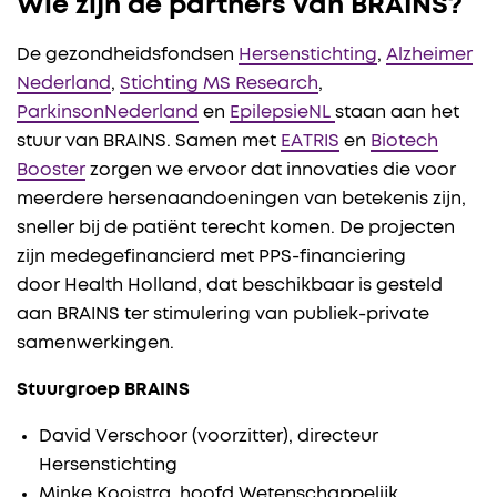
Wie zijn de partners van BRAINS?
De gezondheidsfondsen
Hersenstichting
,
Alzheimer
Nederland
,
Stichting MS Research
,
ParkinsonNederland
en
EpilepsieNL
staan aan het
stuur van BRAINS. Samen met
EATRIS
en
Biotech
Booster
zorgen we ervoor dat innovaties die voor
meerdere hersenaandoeningen van betekenis zijn,
sneller bij de patiënt terecht komen. De projecten
zijn medegefinancierd met PPS-financiering
door Health Holland, dat beschikbaar is gesteld
aan BRAINS ter stimulering van publiek-private
samenwerkingen.
Stuurgroep BRAINS
David Verschoor (voorzitter), directeur
Hersenstichting
Minke Kooistra, hoofd Wetenschappelijk