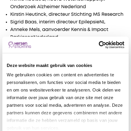
Onderzoek Alzheimer Nederland
Kirstin Heutinck, directeur Stichting MS Research
Sigrid Baas, interim directeur EpilepsieNL
Anneke Mels, aanvoerder Kennis & Impact
ParkinsonNederland
Werkgroep BRAINS
Roos Overdevest, programmamanager,
Deze website maakt gebruik van cookies
Hersenstichting
We gebruiken cookies om content en advertenties te
Leonie van Duivenvoorde, Stichting MS Research
personaliseren, om functies voor social media te bieden
Anneke Olde Engberink, Alzheimer Nederland
en om ons websiteverkeer te analyseren. Ook delen we
Laura M’Rabet, EpilepsieNL
informatie over jouw gebruik van onze site met onze
Merle van Gelder, ParkinsonNederland
partners voor social media, adverteren en analyse. Deze
partners kunnen deze gegevens combineren met andere
informatie die ze hebben verzameld op basis van jouw
gebruik van hun services.