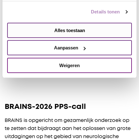
Details tonen
Thema’s
Het programma richt zich op drie hoofdthema’s die
Alles toestaan
relevant zijn voor meerdere hersenaandoeningen:
Aanpassen
Bloed-hersenbarrière
Connected NeuroTech
Weigeren
Humane hersenmodellen
BRAINS-2026 PPS-call
BRAINS is opgericht om gezamenlijk onderzoek op
te zetten dat bijdraagt aan het oplossen van grote
uitdagingen op het gebied van neurologische