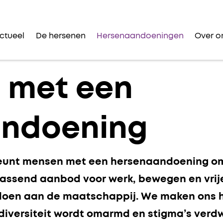
ctueel
De hersenen
Hersenaandoeningen
Over o
 met een
andoening
eunt mensen met een hersenaandoening om 
assend aanbod voor werk, bewegen en vrij
oen aan de maatschappij. We maken ons ha
diversiteit wordt omarmd en stigma’s verdw