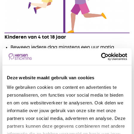
Kinderen van 4 tot 18 jaar
Beweeg iedere dag minstens een uur matig
intensief
Doe minstens 3 keer per week activiteiten die je
spieren- en botten versterken (bijvoorbeeld
Deze website maakt gebruik van cookies
volleybal, dansen,​​ ​zwemmen en
trampolinespringen​
We gebruiken cookies om content en advertenties te
Bewegen is goed, meer bewegen is beter
personaliseren, om functies voor social media te bieden
Zit niet te veel stil: onderbreek het zitten
en om ons websiteverkeer te analyseren. Ook delen we
regelmatig
informatie over jouw gebruik van onze site met onze
partners voor social media, adverteren en analyse. Deze
partners kunnen deze gegevens combineren met andere
Meer bewegen is beter
informatie die ze hebben verzameld op basis van jouw