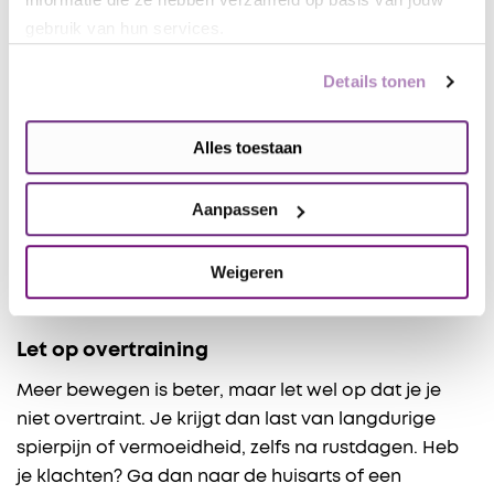
Je hoeft dus echt niet elke dag hevig te sporten om
gebruik van hun services.
je hersenen ​en je lichaam ​gezond te houden.
Dagelijks een half uurtje stevig wandelen of fietsen
Details tonen
is al goed. Hierbij geldt: bewegen is goed, meer
bewegen is ​​beter. Of dit nu vaker, langer, of
Alles toestaan
intensiever is. Bewegen heeft altijd positieve
effecten op de gezondheid, ook wanneer je minder
Aanpassen
beweegt dan de adviezen. De allereerste stap van
‘helemaal niet bewegen’ naar ‘een beetje meer
Weigeren
bewegen’ zorgt voor de grootste
gezondheidswinst.
Let op overtraining
Meer bewegen is beter, maar let wel op dat je je
niet overtraint. Je krijgt dan last van langdurige
spierpijn of vermoeidheid, zelfs na rustdagen. Heb
je klachten? Ga dan naar de huisarts of een