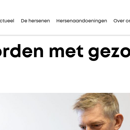
ctueel
De hersenen
Hersenaandoeningen
Over o
rden met gez