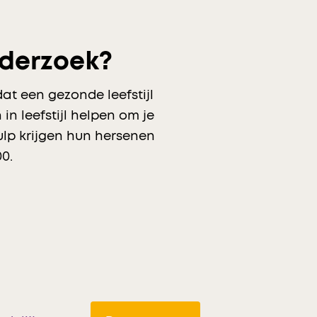
nderzoek?
at een gezonde leefstijl
n leefstijl helpen om je
lp krijgen hun hersenen
0.