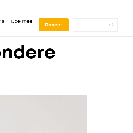
ns
Doe mee
Doneer
ondere