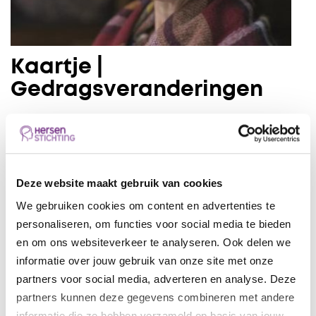
Kaartje |
Gedragsveranderingen
Tips voor omgaan met gedragsveranderingen na
niet-aangeboren hersenletsel (NAH).
Prijs: gratis (verzendkosten post € 1,50)
Deze website maakt gebruik van cookies
We gebruiken cookies om content en advertenties te
Ontvang per e-mail
personaliseren, om functies voor social media te bieden
en om ons websiteverkeer te analyseren. Ook delen we
informatie over jouw gebruik van onze site met onze
partners voor social media, adverteren en analyse. Deze
Ontvang via de post
partners kunnen deze gegevens combineren met andere
informatie die ze hebben verzameld op basis van jouw