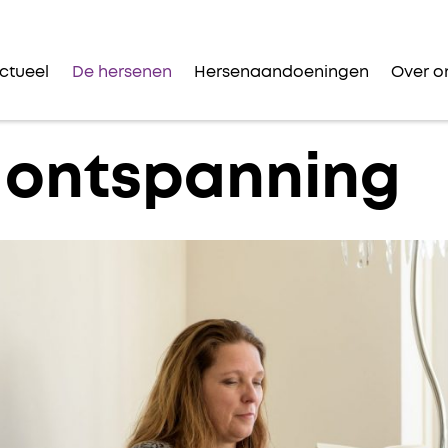
ctueel
De hersenen
Hersenaandoeningen
Over o
n ontspanning