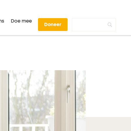
ns
Doe mee
Doneer