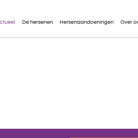
ctueel
De hersenen
Hersenaandoeningen
Over o