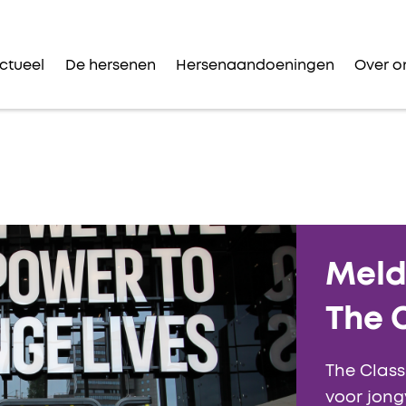
ctueel
De hersenen
Hersenaandoeningen
Over o
Meld
The 
The Class
voor jong