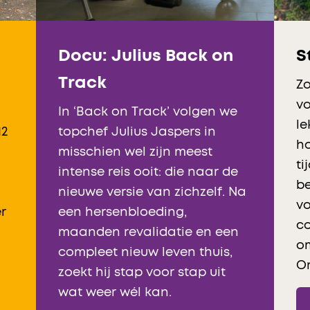
Docu: Julius Back on ​
S
Track
Zo
v
In ‘Back on Track’ volgen we
le
topchef Julius Jaspers in
12
ho
misschien wel zijn meest
ti
intense reis ooit: die naar de
b
nieuwe versie van zichzelf. Na
vo
een hersenbloeding,
er
co
maanden revalidatie en een
o
compleet nieuw leven thuis,
Om
zoekt hij stap voor stap uit
wat weer wél kan.