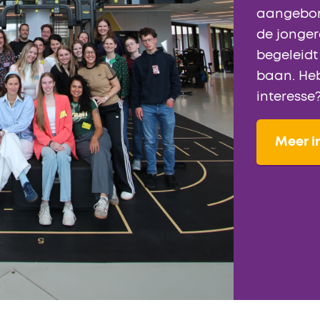
aangebore
de jonger
begeleid
baan. Heb
interesse
Meer i