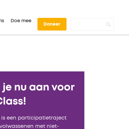
ns
Doe mee
Doneer
 je nu aan voor
Class!
 is een participatietraject
volwassenen met niet-