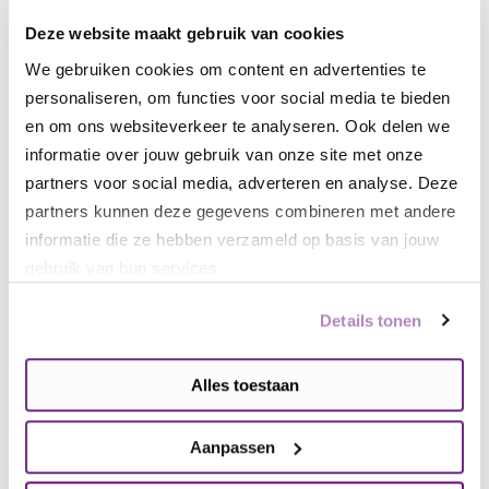
Microlissencefalie
Deze website maakt gebruik van cookies
Bij een microlissencefalie heeft het kind vanaf de
We gebruiken cookies om content en advertenties te
geboorte al een veel kleiner hoofd. Dit blijft de rest
personaliseren, om functies voor social media te bieden
van het leven zo. Daarnaast zijn er bij de aanleg van
en om ons websiteverkeer te analyseren. Ook delen we
de hersenschors weinig of geen plooien gevormd.
informatie over jouw gebruik van onze site met onze
partners voor social media, adverteren en analyse. Deze
Miller-Dieker-syndroom
partners kunnen deze gegevens combineren met andere
Het Miller-Dieker-syndroom is een ernstige vorm
informatie die ze hebben verzameld op basis van jouw
van een lissencefalie. Bij de aanleg van de hersenen
gebruik van hun services.
zijn er weinig of geen plooien gevormd. De oorzaak
Details tonen
van dit syndroom is een afwijking in je genen. Op
chromosoom 17 ontbreekt erfelijk materiaal dat
nodig is voor de ontwikkeling van de hersenschors.
Alles toestaan
Kinderen met dit syndroom hebben hierdoor
verschillende problemen in de ontwikkeling. Ook
Aanpassen
hebben ze last van epilepsie.