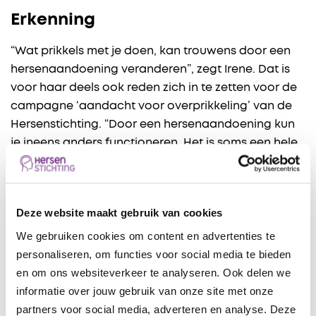
Erkenning
“Wat prikkels met je doen, kan trouwens door een
hersenaandoening veranderen”, zegt Irene. Dat is
voor haar deels ook reden zich in te zetten voor de
campagne ‘aandacht voor overprikkeling’ van de
Hersenstichting. “Door een hersenaandoening kun
je ineens anders functioneren. Het is soms een hele
zoektocht voor iemand om weer een weg te vinden
daarin. Als je ineens veel last hebt van bijvoorbeeld
overprikkeling, is het lastig daarmee om te gaan.
Deze website maakt gebruik van cookies
Het krijgen van erkenning en begrip van mensen in
je omgeving is heel belangrijk. Het kan je helpen om
We gebruiken cookies om content en advertenties te
te blijven zoeken naar een manier van omgaan met
personaliseren, om functies voor social media te bieden
de gevolgen van een hersenaandoening.”
en om ons websiteverkeer te analyseren. Ook delen we
informatie over jouw gebruik van onze site met onze
partners voor social media, adverteren en analyse. Deze