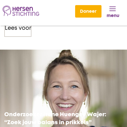
Doneer
menu
Lees voor
Onderzoeker Irene Huenges Wajer:
“Zoek jouw balans in prikkels”