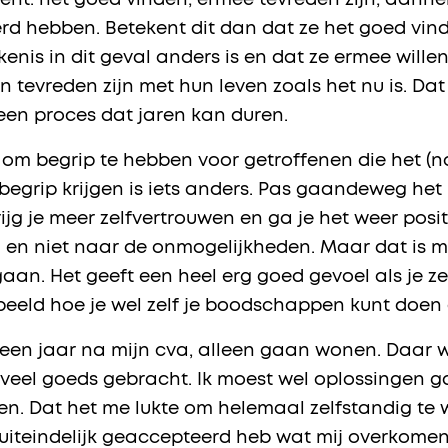
ent: het goed vinden; ermee tevreden zijn; aan
d hebben. Betekent dit dan dat ze het goed vin
ekenis in dit geval anders is en dat ze ermee will
evreden zijn met hun leven zoals het nu is. Dat i
 een proces dat jaren kan duren.
n om begrip te hebben voor getroffenen die het (
begrip krijgen is iets anders. Pas gaandeweg het p
rijg je meer zelfvertrouwen en ga je het weer posi
 en niet naar de onmogelijkheden. Maar dat is moe
aan. Het geeft een heel erg goed gevoel als je z
rbeeld hoe je wel zelf je boodschappen kunt doen o
en jaar na mijn cva, alleen gaan wonen. Daar w
oveel goeds gebracht. Ik moest wel oplossingen
n. Dat het me lukte om helemaal zelfstandig te w
 uiteindelijk geaccepteerd heb wat mij overkomen 