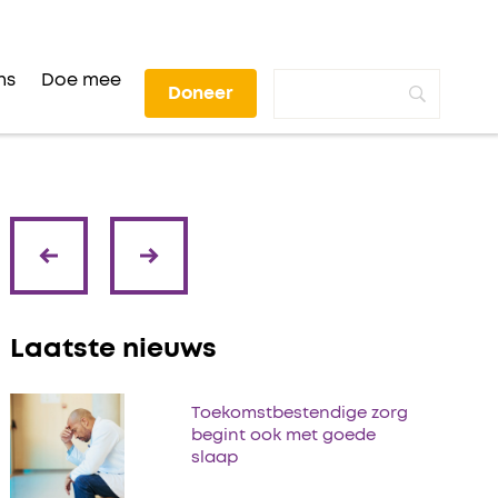
ns
Doe mee
Doneer
volgende
vorige
Laatste nieuws
Toekomstbestendige zorg
begint ook met goede
slaap