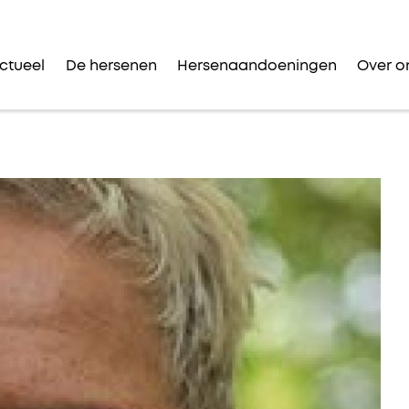
ctueel
De hersenen
Hersenaandoeningen
Over o