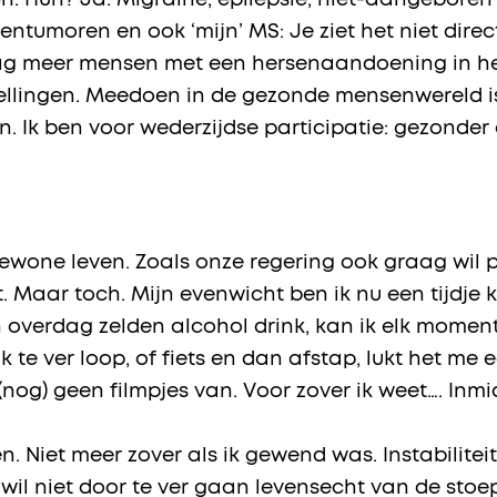
 Huh? Ja. Migraine, epilepsie, niet-aangeboren 
entumoren en ook ‘mijn’ MS: Je ziet het niet direct
raag meer mensen met een hersenaandoening in he
stellingen. Meedoen in de gezonde mensenwereld 
 Ik ben voor wederzijdse participatie: gezonde
ewone leven. Zoals onze regering ook graag wil p
. Maar toch. Mijn evenwicht ben ik nu een tijdje k
en overdag zelden alcohol drink, kan ik elk mom
 ik te ver loop, of fiets en dan afstap, lukt het m
og) geen filmpjes van. Voor zover ik weet…. Inmid
en. Niet meer zover als ik gewend was. Instabilite
 wil niet door te ver gaan levensecht van de stoe