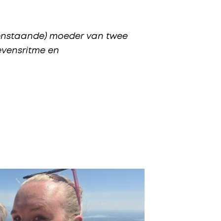
leenstaande) moeder van twee
evensritme en