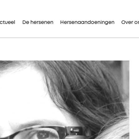
ctueel
De hersenen
Hersenaandoeningen
Over o