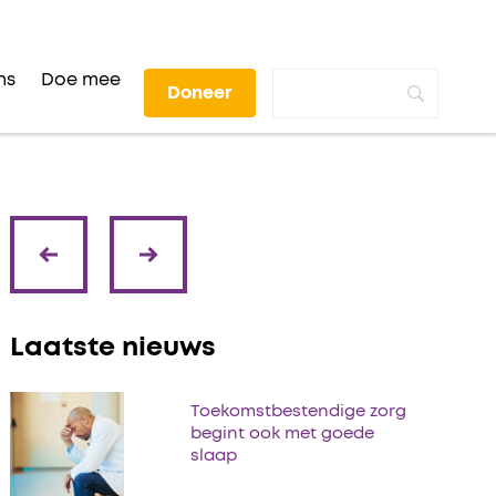
ns
Doe mee
Doneer
volgende
vorige
Laatste nieuws
Toekomstbestendige zorg
begint ook met goede
slaap