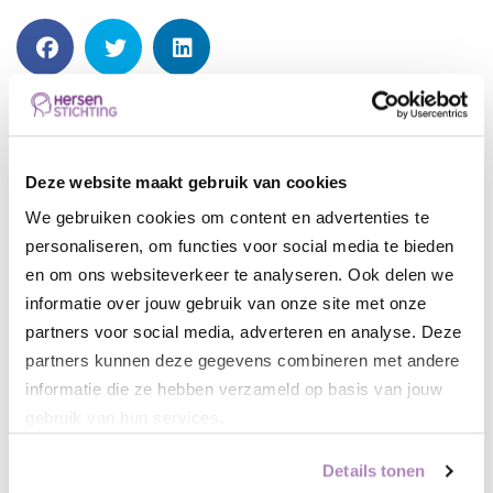
Misschien ook interessant
Deze website maakt gebruik van cookies
Toekomstbestendige zorg
We gebruiken cookies om content en advertenties te
begint ook met goede slaap
personaliseren, om functies voor social media te bieden
en om ons websiteverkeer te analyseren. Ook delen we
30 juli, 2026
informatie over jouw gebruik van onze site met onze
partners voor social media, adverteren en analyse. Deze
partners kunnen deze gegevens combineren met andere
“Je ziet niets aan Guusje. Toch
informatie die ze hebben verzameld op basis van jouw
veranderde een
hersenschudding haar hele
gebruik van hun services.
leven.”
Details tonen
30 juli, 2026