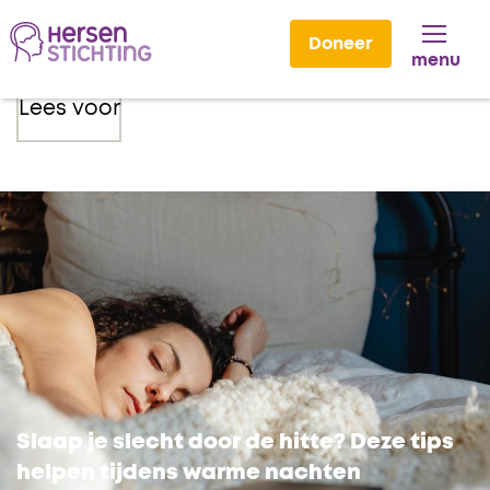
Doneer
menu
Lees voor
Slaap je slecht door de hitte? Deze tips
helpen tijdens warme nachten