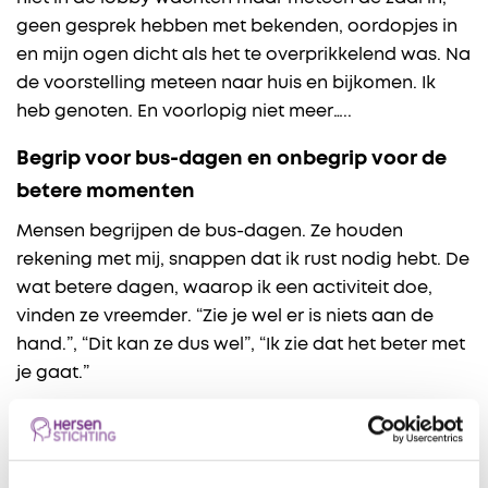
geen gesprek hebben met bekenden, oordopjes in
en mijn ogen dicht als het te overprikkelend was. Na
de voorstelling meteen naar huis en bijkomen. Ik
heb genoten. En voorlopig niet meer…..
Begrip voor bus-dagen en onbegrip voor de
betere momenten
Mensen begrijpen de bus-dagen. Ze houden
rekening met mij, snappen dat ik rust nodig hebt. De
wat betere dagen, waarop ik een activiteit doe,
vinden ze vreemder. “Zie je wel er is niets aan de
hand.”, “Dit kan ze dus wel”, “Ik zie dat het beter met
je gaat.”
Pijnlijk vind ik die opmerkingen. Keihard blijf ik
oefenen om binnen mijn grenzen te blijven, mezelf
af te remmen zodat ik af en toe leuke dingen kan