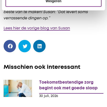
Weigeren
Susan in mogelijkheden denken en probeert er het
beste van te maken! Susan: “Dat levert soms
verrassende dingen op.”
Lees hier de vorige blog van Susan
Misschien ook interessant
Toekomstbestendige zorg
begint ook met goede slaap
30 juli, 2026