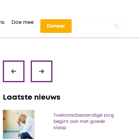
ns
Doe mee
Doneer
volgende
vorige
Laatste nieuws
Toekomstbestendige zorg
begint ook met goede
slaap