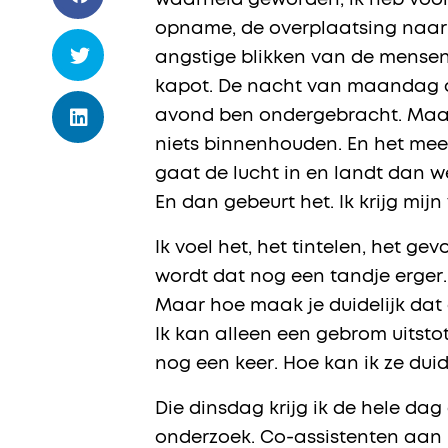
waarheid geworden, ik heb voor
opname, de overplaatsing naar 
angstige blikken van de mensen 
kapot. De nacht van maandag op 
avond ben ondergebracht. Maar i
niets binnenhouden. En het meest
gaat de lucht in en landt dan w
En dan gebeurt het. Ik krijg mijn 
Ik voel het, het tintelen, het g
wordt dat nog een tandje erger. I
Maar hoe maak je duidelijk dat e
Ik kan alleen een gebrom uitstote
nog een keer. Hoe kan ik ze duid
Die dinsdag krijg ik de hele da
onderzoek. Co-assistenten aan m