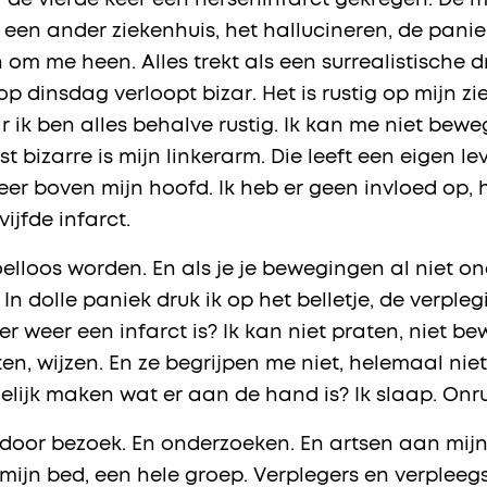
 de vierde keer een herseninfarct gekregen. De 
een ander ziekenhuis, het hallucineren, de panie
om me heen. Alles trekt als een surrealistische 
dinsdag verloopt bizar. Het is rustig op mijn zi
k ben alles behalve rustig. Ik kan me niet bewege
 bizarre is mijn linkerarm. Die leeft een eigen l
eer boven mijn hoofd. Ik heb er geen invloed op,
vijfde infarct.
evoelloos worden. En als je je bewegingen al niet 
n dolle paniek druk ik op het belletje, de verpleg
r weer een infarct is? Ik kan niet praten, niet be
n, wijzen. En ze begrijpen me niet, helemaal niets.
elijk maken wat er aan de hand is? Ik slaap. Onru
g door bezoek. En onderzoeken. En artsen aan mij
ijn bed, een hele groep. Verplegers en verpleegs