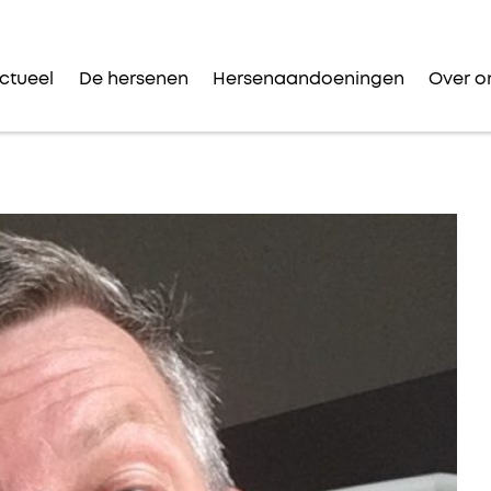
ctueel
De hersenen
Hersenaandoeningen
Over o