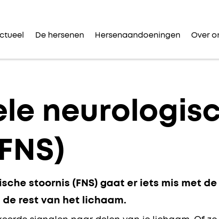
ctueel
De hersenen
Hersenaandoeningen
Over o
ele neurologis
(FNS)
ische stoornis (FNS) gaat er iets mis met d
 de rest van het lichaam.