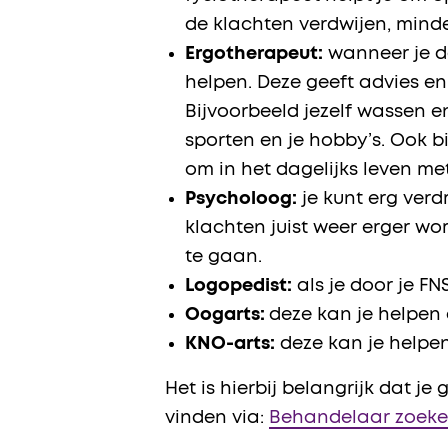
de klachten verdwijen, mind
Ergotherapeut:
wanneer je do
helpen. Deze geeft advies en 
Bijvoorbeeld jezelf wassen e
sporten en je hobby’s. Ook 
om in het dagelijks leven m
Psycholoog:
je kunt erg verd
klachten juist weer erger w
te gaan.
Logopedist:
als je door je F
Oogarts:
deze kan je helpen 
KNO-arts:
deze kan je helpe
Het is hierbij belangrijk dat j
vinden via:
Behandelaar zoeken