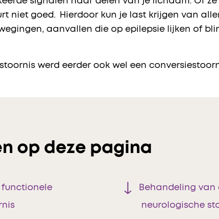
eerde signalen naar delen van je lichaam. Of ze
 niet goed. Hierdoor kun je last krijgen van aller
gingen, aanvallen die op epilepsie lijken of bl
 stoornis werd eerder ook wel een conversiestoo
n op deze pagina
functionele
Behandeling van 
rnis
neurologische st