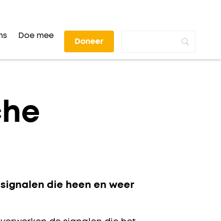
ns
Doe mee
Doneer
che
e signalen die heen en weer