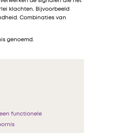
 verwerken de signalen die het
lei klachten. Bijvoorbeeld
indheid. Combinaties van
rnis genoemd.
een functionele
oornis