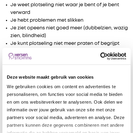
Je weet plotseling niet waar je bent of je bent
verward
Je hebt problemen met slikken
Je ziet opeens niet goed meer (dubbelzien, wazig
zien, blindheid)
Je kunt plotseling niet meer praten of begrijpt
niet goed wat anderen zeggen
Diagnose van een beroerte
Deze website maakt gebruik van cookies
Met bovenstaande klachten kom je vaak eerst bij
We gebruiken cookies om content en advertenties te
de spoedeisende hulp of de huisarts. De (huis)arts
personaliseren, om functies voor social media te bieden
onderzoekt of je kenmerken hebt van een beroerte.
en om ons websiteverkeer te analyseren. Ook delen we
De huisarts kan je dan doorsturen naar het
informatie over jouw gebruik van onze site met onze
ziekenhuis.
partners voor social media, adverteren en analyse. Deze
partners kunnen deze gegevens combineren met andere
De arts in het ziekenhuis kan aan de buitenkant niet
informatie die ze hebben verzameld op basis van jouw