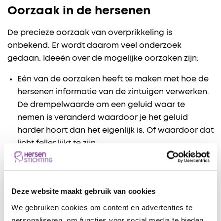
Oorzaak in de hersenen
De precieze oorzaak van overprikkeling is
onbekend. Er wordt daarom veel onderzoek
gedaan. Ideeën over de mogelijke oorzaken zijn:
Eén van de oorzaken heeft te maken met hoe de
hersenen informatie van de zintuigen verwerken.
De drempelwaarde om een geluid waar te
nemen is veranderd waardoor je het geluid
harder hoort dan het eigenlijk is. Of waardoor dat
licht feller lijkt te zijn.
Een andere verklaring voor overprikkeling is dat
je aandachtsfilter niet goed meer werkt. Dit
betekent dat je hersenen moeite hebben om te
Deze website maakt gebruik van cookies
bepalen welke prikkels belangrijk zijn en welke
We gebruiken cookies om content en advertenties te
niet. Normaal gesproken let je alleen op de
personaliseren, om functies voor social media te bieden
informatie die belangrijk is voor waar je op dat