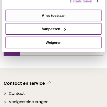
Details tonen
Alles toestaan
De Hersenstichting heeft bij het
opstellen van deze tekst dankbaar
Aanpassen
gebruik gemaakt van adviezen van:
P
rof. dr. L. Jaap Kappelle, neuroloog,
Weigeren
UMC te Utrecht
Contact en service
Contact
Veelgestelde vragen