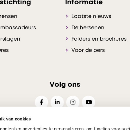
stichting
Informatie
mensen
Laatste nieuws
ambassadeurs
De hersenen
rslagen
Folders en brochures
res
Voor de pers
Volg ons
ik van cookies
ontent en advertenties te personaliseren, om functies voor soci
26
Disclaimer
Privacy
Cookies Voorkeuren
Resp