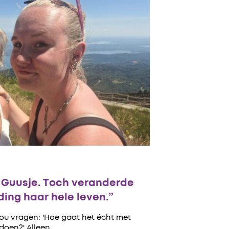
n Guusje. Toch veranderde
ing haar hele leven.”
zou vragen: 'Hoe gaat het écht met
 doen?' Alleen…