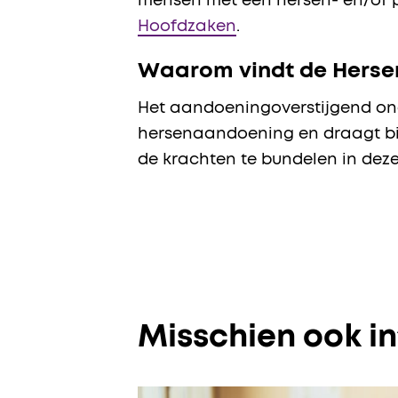
mensen met een hersen- en/of p
Hoofdzaken
.
Waarom vindt de Hersen
Het aandoeningoverstijgend ond
hersenaandoening en draagt bij
de krachten te bundelen in dez
Misschien ook i