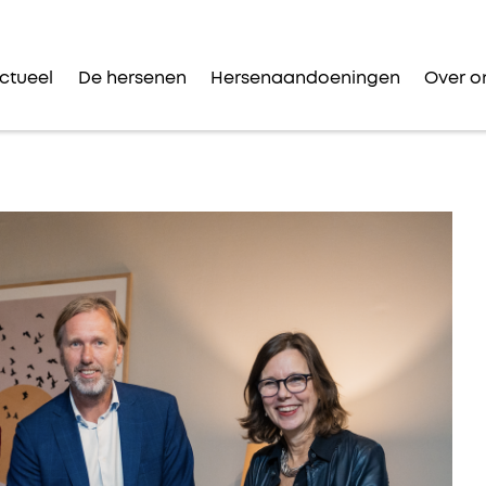
ctueel
De hersenen
Hersenaandoeningen
Over o