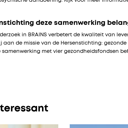
sychische aandoening. Kijk voor meer informat
stichting deze samenwerking belang
erzoek in BRAINS verbetert de kwaliteit van lev
 aan de missie van de Hersenstichting: gezonde 
e samenwerking met vier gezondheidsfondsen beha
nteressant