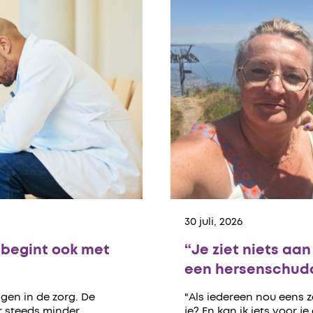
30 juli, 2026
begint ook met
“Je ziet niets aa
een hersenschudd
gen in de zorg. De
"Als iedereen nou eens 
er steeds minder
je? En kan ik iets voor je