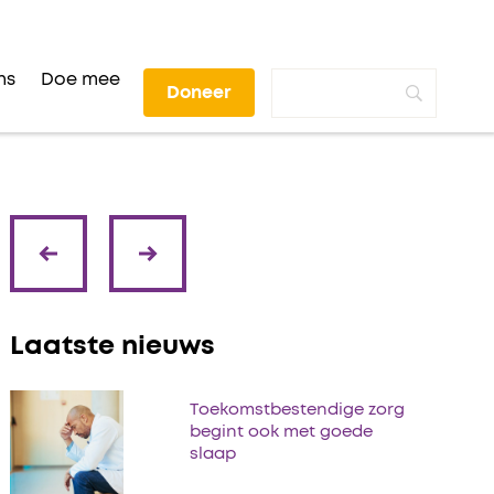
ns
Doe mee
Doneer
volgende
vorige
Laatste nieuws
Toekomstbestendige zorg
begint ook met goede
slaap