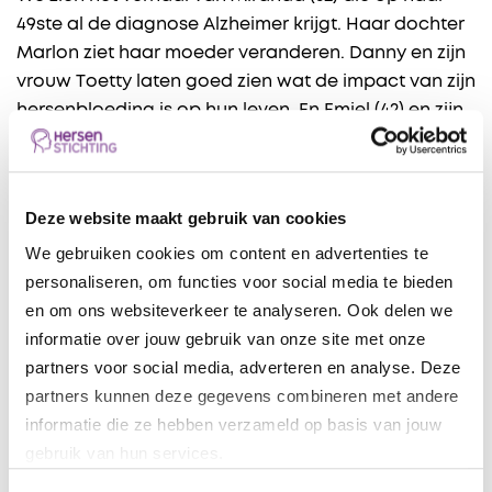
49ste al de diagnose Alzheimer krijgt. Haar dochter
Marlon ziet haar moeder veranderen. Danny en zijn
vrouw Toetty laten goed zien wat de impact van zijn
hersenbloeding is op hun leven. En Emiel (42) en zijn
vrouw Alexandra vertellen hoe een ongeneeslijke
kwaadaardige hersentumor, hun leven op z’n kop
heeft gezet. “Er moet een oplossing komen. Is het
Deze website maakt gebruik van cookies
niet voor mij, dan is het voor de mensen die na mij
We gebruiken cookies om content en advertenties te
komen”, aldus Emiel.
personaliseren, om functies voor social media te bieden
In de studio interviewen we Mariska en Frans Bauer
en om ons websiteverkeer te analyseren. Ook delen we
over de impact van het herseninfarct van Mariska.
informatie over jouw gebruik van onze site met onze
En cabaretier en onze ambassadeur Viggo Waas
partners voor social media, adverteren en analyse. Deze
vertelt openhartig over de gevolgen van zijn
partners kunnen deze gegevens combineren met andere
herseninfarct. “Er kan zoveel stuk gaan in je hoofd.
informatie die ze hebben verzameld op basis van jouw
Dat besef je pas als je niks meer kan. Het kan echt
gebruik van hun services.
iedereen overkomen”, aldus Waas.