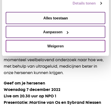
Details tonen
Veelbelovend onderzoek
Wiesje van der Flier van Alzheimercentrum
Alles toestaan
Amsterdam laat ons weten wat de vooruitgang in
het onderzoek naar dementie is. Neuroloog Karin
Aanpassen
Klijn van het Radboud UMC vertelt over een
bijzondere samenwerking om mensen na een
Weigeren
beroerte beter te kunnen helpen. En Dannis van
Vuurden van het Prinses Máxima Centrum doet
momenteel veelbelovend onderzoek naar hoe we,
met behulp van ultrageluid, medicijnen beter in
onze hersenen kunnen krijgen.
Geef om je hersenen
Woensdag 7 december 2022
Live om 20.30 uur op NPO 1
Presentatie: Martine van Os en Sybrand Niessen