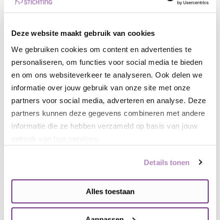
Mw. A. Minheere
Mw. J. Otker
Mw. R. Smets
Deze website maakt gebruik van cookies
Mw. F. Stultiens
We gebruiken cookies om content en advertenties te
Mw. W. Vendel
personaliseren, om functies voor social media te bieden
Hr. J. Witteveen
en om ons websiteverkeer te analyseren. Ook delen we
informatie over jouw gebruik van onze site met onze
partners voor social media, adverteren en analyse. Deze
Vacature adviesraadlid
partners kunnen deze gegevens combineren met andere
Momenteel is onze adviesraad op
informatie die ze hebben verzameld op basis van jouw
sterkte.
gebruik van hun services.
Voor meer informatie neem contact op
Details tonen
met Els van der Rhee via:
ave@hersenstichting.nl
of telefonisch
070 – 360 48 16.
Alles toestaan
Aanpassen