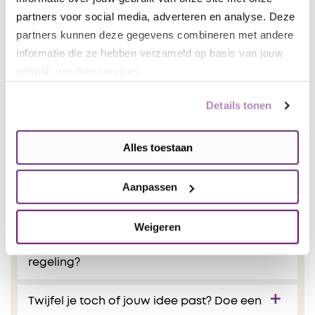
Aanvraagformulier
partners voor social media, adverteren en analyse. Deze
partners kunnen deze gegevens combineren met andere
informatie die ze hebben verzameld op basis van jouw
Toelichting en tips
gebruik van hun services.
Deze toelichting helpt je bij het voorbereiden van je
Details tonen
aanvraag. De formele voorwaarden zijn leidend;
hieronder lichten we het proces en een aantal
Alles toestaan
praktische onderdelen toe.
Aanpassen
Toelichting projectaanvraag
Weigeren
Wanneer past een aanvraag binnen deze
regeling?
Twijfel je toch of jouw idee past? Doe een