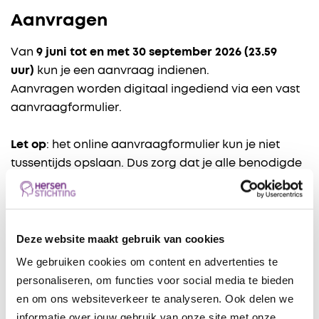
Aanvragen
Van
9 juni tot en met 30 september 2026 (23.59
uur)
kun je een aanvraag indienen.
Aanvragen worden digitaal ingediend via een vast
aanvraagformulier.
Let op
: het online aanvraagformulier kun je niet
tussentijds opslaan. Dus zorg dat je alle benodigde
informatie gereed hebt. Bekijk
hier
een voorbeeld
van het aanvraagformulier zodat je weet welke
vragen je moet beantwoorden.
Deze website maakt gebruik van cookies
Lees voordat je aan de slag gaat ook alle
We gebruiken cookies om content en advertenties te
voorwaarden
door en onze toelichting en tips
personaliseren, om functies voor social media te bieden
hieronder!
en om ons websiteverkeer te analyseren. Ook delen we
informatie over jouw gebruik van onze site met onze