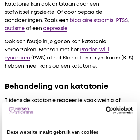
Katatonie kan ook ontstaan door een
stofwisselingsziekte. Of door bepaalde
aandoeningen. Zoals een
bipolaire stoornis
,
PTSS
,
autisme
of een
depressie
.
Ook een foutje in je genen kan katatonie
veroorzaken. Mensen met het
Prader-Willi
syndroom
(PWS) of het Kleine-Levin-syndroom (KLS)
hebben meer kans op een katatonie.
Behandeling van katatonie
Tijdens de katatonie reageer je vaak weinig of
helemaal niet op de omgeving. Soms heb je een
lange tijd niets gegeten of gedronken. Een
behandelaar zal je dan eerst iets te drinken of te
Deze website maakt gebruik van cookies
eten geven.