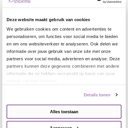
•
Dementie
, vooral
frontotemporale dementie
•
De ziekte van Parkinson
•
Multiple Sclerose (MS)
Deze website maakt gebruik van cookies
We gebruiken cookies om content en advertenties te
Behandelen van
personaliseren, om functies voor social media te bieden
gedragsverandering
en om ons websiteverkeer te analyseren. Ook delen we
informatie over jouw gebruik van onze site met onze
Als gedragsveranderingen veroorzaakt worden
partners voor social media, adverteren en analyse. Deze
door schade aan je hersenen, gaan ze meestal niet
partners kunnen deze gegevens combineren met andere
meer over. Uit jezelf manieren vinden om ermee om
informatie die ze hebben verzameld op basis van jouw
te gaan, gaat niet vanzelf, doordat je eigen inzicht
gebruik van hun services.
in de veranderingen meestal niet genoeg is. Het is
vooral de omgeving die jouw veranderingen ziet en
Details tonen
niet jijzelf. Dat maakt het voor jou en je naasten erg
lastig om aan te passen aan de
Alles toestaan
gedragsverandering. Daarom is hulp bij het maken
van die aanpassingen aan te raden.
Aanpassen