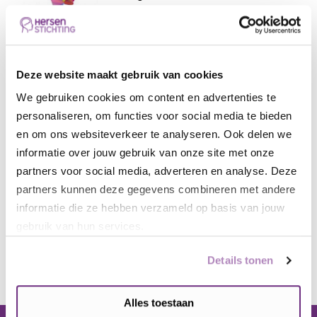
22 oktober, 2019
Deze website maakt gebruik van cookies
De dag van de DBS-
operatie
We gebruiken cookies om content en advertenties te
personaliseren, om functies voor social media te bieden
Blogs
en om ons websiteverkeer te analyseren. Ook delen we
06 september, 2018
informatie over jouw gebruik van onze site met onze
partners voor social media, adverteren en analyse. Deze
partners kunnen deze gegevens combineren met andere
30 jaar ziek en nu DBS
informatie die ze hebben verzameld op basis van jouw
gebruik van hun services.
Blogs
25 juni, 2018
Details tonen
Alles toestaan