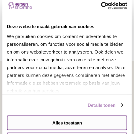
3. Plannen maken waardoor de natuur minder last
heeft van lichtvervuiling
Insecten, vissen en nachtdieren hebben ’s nachts
Deze website maakt gebruik van cookies
veel last van kunstlicht en worden daardoor
We gebruiken cookies om content en advertenties te
bedreigd.
personaliseren, om functies voor social media te bieden
en om ons websiteverkeer te analyseren. Ook delen we
informatie over jouw gebruik van onze site met onze
partners voor social media, adverteren en analyse. Deze
partners kunnen deze gegevens combineren met andere
Waarom steunt de
informatie die ze hebben verzameld op basis van jouw
Hersenstichting dit project?
gebruik van hun services.
Goede slaap is onmisbaar voor een gezonde
Details tonen
leefstijl. Meer kennis over de biologische klok zorgt
ervoor dat mensen beter snappen waarom deze zo
Alles toestaan
belangrijk is voor goede slaap. Ook kunnen zij zo