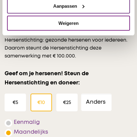
beter hun leefstijl aanpassen om gezonder te leven.
Aanpassen
Een gezonde leefstijl kan het risico op
hersenaandoeningen verkleinen en de gevolgen
Weigeren
van veroudering en hersenaandoeningen uitstellen.
Dit project draagt bij aan de missie van de
Hersenstichting: gezonde hersenen voor iedereen.
Daarom steunt de Hersenstichting deze
samenwerking met € 100.000.
Geef om je hersenen! Steun de
Hersenstichting en doneer:
€5
€10
€25
Eenmalig
Maandelijks