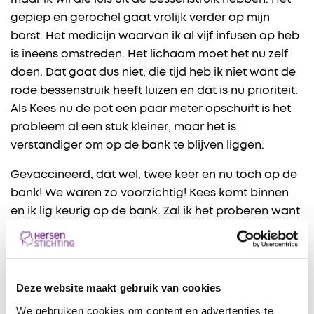
gepiep en gerochel gaat vrolijk verder op mijn
borst. Het medicijn waarvan ik al vijf infusen op heb
is ineens omstreden. Het lichaam moet het nu zelf
doen. Dat gaat dus niet, die tijd heb ik niet want de
rode bessenstruik heeft luizen en dat is nu prioriteit.
Als Kees nu de pot een paar meter opschuift is het
probleem al een stuk kleiner, maar het is
verstandiger om op de bank te blijven liggen.
Gevaccineerd, dat wel, twee keer en nu toch op de
bank! We waren zo voorzichtig! Kees komt binnen
en ik lig keurig op de bank. Zal ik het proberen want
die rode bessenstruik laat mij niet los. “Uh..zo terug!”
geeft kees aan en is weer in de tuin. En dan heb ik
ook nog groene zeep en spiritus nodig om in de
plantenspuit te doen … het gaat allemaal niet
Deze website maakt gebruik van cookies
lukken, vrees ik.
We gebruiken cookies om content en advertenties te