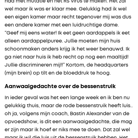
had met mutatie en het RS virus te maken. Het zal
wel maar ik was er klaar mee. Gelukkig had ik wel
een eigen kamer maar recht tegenover mij was dus
een andere kamer met een luidruchtige dame.
“Geef mij eens water! Ik eet geen aardappels ik eet
alleen aardappelpuree. Jullie moeten mijn huis
schoonmaken anders krijg ik het weer benauwd. Ik
ga niet naar huis ik heb recht op nog een maaltijd!
Jullie discrimineren mij!!” Kortom, de headquarters
(mijn brein) op tilt en de bloeddruk te hoog.
Aanwaaigedachte over de bessenstruik
In ieder geval was het een lange week en ik ben nu
gelukkig thuis, maar de rode bessenstruik heeft luis..
oh ja, volgens mijn coach, Bastin Alexander van de
opvoedshow, is dit een aanwaaigedachte, die mag
er zijn maar ik hoef er niks mee te doen. Dat zal wel
maar ik wil die luis uit de bessenstruik hebben. Het