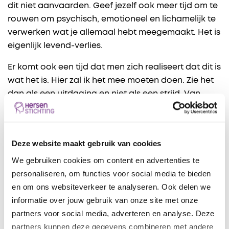
dit niet aanvaarden. Geef jezelf ook meer tijd om te
rouwen om psychisch, emotioneel en lichamelijk te
verwerken wat je allemaal hebt meegemaakt. Het is
eigenlijk levend-verlies.
Er komt ook een tijd dat men zich realiseert dat dit is
wat het is. Hier zal ik het mee moeten doen. Zie het
dan als een uitdaging en niet als een strijd. Van
daaruit moet je zoeken naar andere mogelijkheden
over hoe je hier het beste mee om kan gaan.
Deze website maakt gebruik van cookies
Lieky (uit 1953) werd in september 2012 getroffen
We gebruiken cookies om content en advertenties te
door een herseninfarct. Na deze ingrijpende
personaliseren, om functies voor social media te bieden
gebeurtenis was ze verward, bang en was haar
en om ons websiteverkeer te analyseren. Ook delen we
vertrouwen in haar lichaam kwijt. Ze mistte veel
informatie over jouw gebruik van onze site met onze
informatie. Ze ervaarde veel onbegrip.
partners voor social media, adverteren en analyse. Deze
partners kunnen deze gegevens combineren met andere