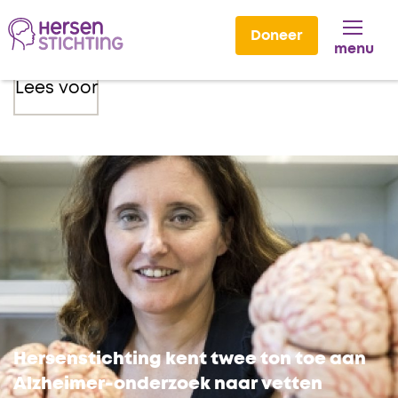
Doneer
menu
Lees voor
Hersenstichting kent twee ton toe aan
Alzheimer-onderzoek naar vetten