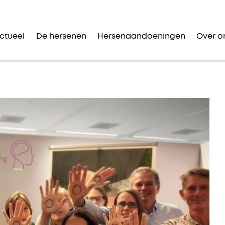
ctueel
De hersenen
Hersenaandoeningen
Over o