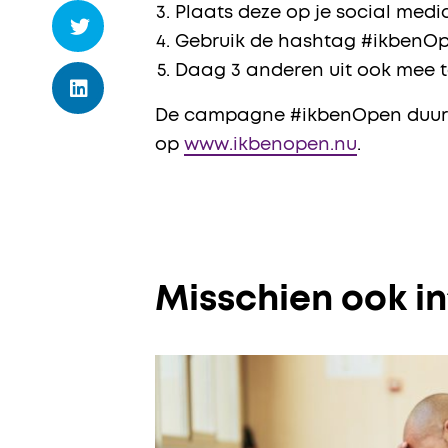
Plaats deze op je social med
Gebruik de hashtag #ikbenO
Daag 3 anderen uit ook mee 
De campagne #ikbenOpen duurt va
op
www.ikbenopen.nu
.
Misschien ook i