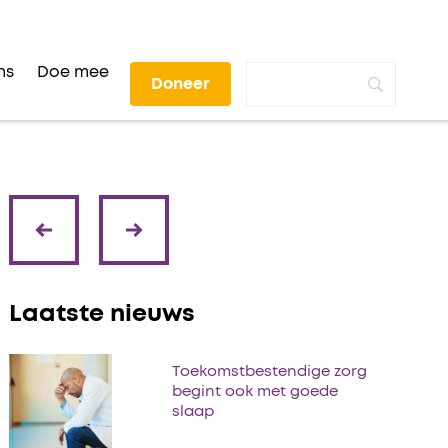
ns
Doe mee
Doneer
volgende
vorige
Laatste nieuws
Toekomstbestendige zorg
begint ook met goede
slaap