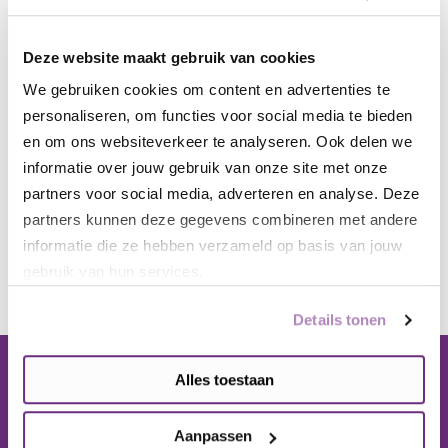
Ontwikkelingsniveau. Slik…
Deze website maakt gebruik van cookies
Blogs
We gebruiken cookies om content en advertenties te
17 oktober, 2019
personaliseren, om functies voor social media te bieden
en om ons websiteverkeer te analyseren. Ook delen we
informatie over jouw gebruik van onze site met onze
Wat is het fijn
partners voor social media, adverteren en analyse. Deze
partners kunnen deze gegevens combineren met andere
Blogs
informatie die ze hebben verzameld op basis van jouw
29 augustus, 2019
gebruik van hun services.
Details tonen
Alles toestaan
Aanmelden voor onze nieuwsbrief
Aanpassen