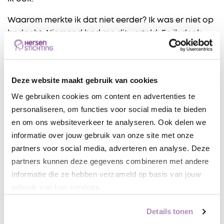
Waarom merkte ik dat niet eerder? Ik was er niet op
bedacht. Niemand had me dit verteld. En ik denk
dat de eerste jaren na het ongeluk mijn omgeving
relatief gunstig was. Op een universiteit zijn er
weinig prikkels en kun je rustig werken. Kinderen,
Deze website maakt gebruik van cookies
kantoortuinen, treinen – dat is andere koek waar ik
We gebruiken cookies om content en advertenties te
pas later mee te maken kreeg.
personaliseren, om functies voor social media te bieden
Het inzicht dat licht en geluid me veel energie
en om ons websiteverkeer te analyseren. Ook delen we
kosten heeft me geholpen. Ik begrijp nu wat er mis
informatie over jouw gebruik van onze site met onze
is, en kan daar beter op inspelen. Daar ben je nooit
partners voor social media, adverteren en analyse. Deze
mee klaar. Deze beperking pakt in elke levensfase
partners kunnen deze gegevens combineren met andere
anders uit. Ermee leven is een voortdurende
informatie die ze hebben verzameld op basis van jouw
afstemming op nieuwe situatie.
gebruik van hun services.
Energiebeperkingen
Details tonen