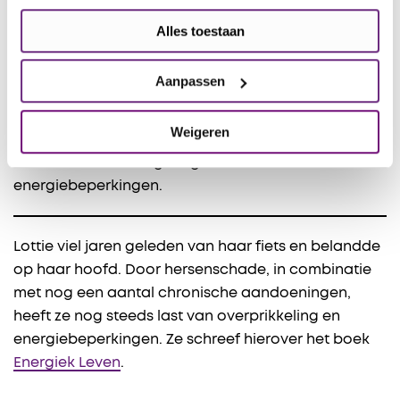
Het bleef niet bij een val van mijn fiets. Op mijn CV
als patiënt staan inmiddels vijf chronische
Alles toestaan
aandoeningen en enkele tijdelijke. Allemaal hebben
ze een ander effect op mijn energie. Die combinatie
Aanpassen
heeft me unieke inzichten gebracht over
energiebeperkingen en hoe je daarmee goed kunt
Weigeren
leven.
Ik schreef er een boek over: Energiek leven
.
Voor Hersenstichting blog ik over voluit leven met
energiebeperkingen.
Lottie viel jaren geleden van haar fiets en belandde
op haar hoofd. Door hersenschade, in combinatie
met nog een aantal chronische aandoeningen,
heeft ze nog steeds last van overprikkeling en
energiebeperkingen. Ze schreef hierover het boek
Energiek Leven
.