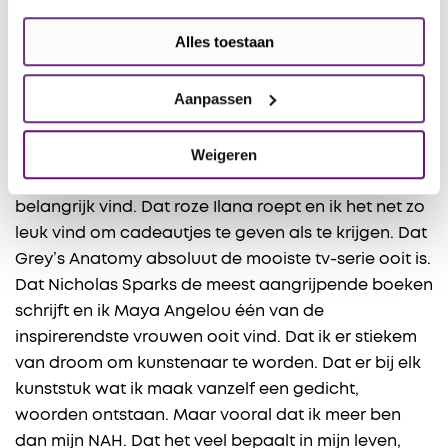
van grammatica snap en dat dat de hoofdreden is
Alles toestaan
dat schrijven nooit eerder in mij opgekomen is. Dat
ik iemand heb die mijn verhalen nakijkt en dat ik
Aanpassen
zonder deze persoon niet gekomen was waar ik nu
ben. Dat ik het heerlijk vind om alleen te zijn, maar
Weigeren
ook kan genieten van momenten samen. Mijn echte
vrienden op één hand kan tellen en familie
belangrijk vind. Dat roze Ilana roept en ik het net zo
leuk vind om cadeautjes te geven als te krijgen. Dat
Grey’s Anatomy absoluut de mooiste tv-serie ooit is.
Dat Nicholas Sparks de meest aangrijpende boeken
schrijft en ik Maya Angelou één van de
inspirerendste vrouwen ooit vind. Dat ik er stiekem
van droom om kunstenaar te worden. Dat er bij elk
kunststuk wat ik maak vanzelf een gedicht,
woorden ontstaan. Maar vooral dat ik meer ben
dan mijn NAH. Dat het veel bepaalt in mijn leven,