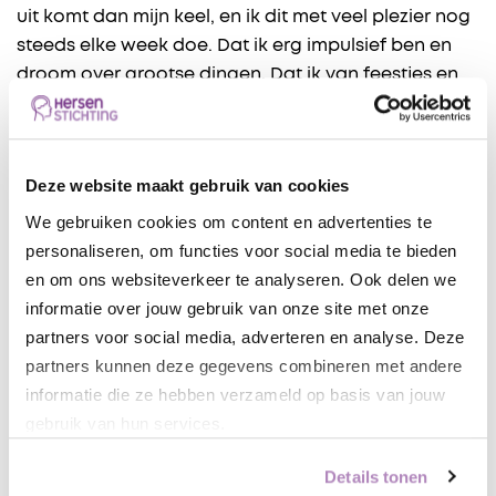
uit komt dan mijn keel, en ik dit met veel plezier nog
steeds elke week doe. Dat ik erg impulsief ben en
droom over grootse dingen. Dat ik van feestjes en
verassingen hou – in tegenstelling tot mijn familie –
en ja, zelfs met hersenletsel. Of ik het volhoud, is een
tweede vraag. Dat hetgeen wat ik absoluut het
Deze website maakt gebruik van cookies
lelijkste aan mijzelf vind mijn tanden zijn, de reden
waarom jullie nooit een volmondige glimlach
We gebruiken cookies om content en advertenties te
krijgen op foto’s. (Hopelijk gaat hier binnenkort wat
personaliseren, om functies voor social media te bieden
aan gebeuren) Dat ik blij ben met mijn haar en heel
en om ons websiteverkeer te analyseren. Ook delen we
hard moest huilen toen het laatst veel te kort
informatie over jouw gebruik van onze site met onze
geknipt was.
partners voor social media, adverteren en analyse. Deze
partners kunnen deze gegevens combineren met andere
Dat ik sarcastisch ben. Een avondmens was, maar
informatie die ze hebben verzameld op basis van jouw
nu vaak de avonden zo moe ben, dat ik
gebruik van hun services.
langzaamaan steeds meer de ochtenden ga
waarderen. Honden absoluut over katten verkies.
Details tonen
Dat ik verschrikkelijk slecht in Nederlands ben, niks