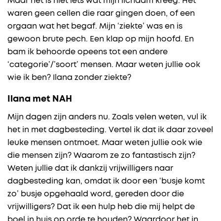
Maar het is niet iets wat mijn lichaam kreeg. Het
waren geen cellen die raar gingen doen, of een
orgaan wat het begaf. Mijn ‘ziekte’ was en is
gewoon brute pech. Een klap op mijn hoofd. En
bam ik behoorde opeens tot een andere
‘categorie’/’soort’ mensen. Maar weten jullie ook
wie ik ben? Ilana zonder ziekte?
Ilana met NAH
Mijn dagen zijn anders nu. Zoals velen weten, vul ik
het in met dagbesteding. Vertel ik dat ik daar zoveel
leuke mensen ontmoet. Maar weten jullie ook wie
die mensen zijn? Waarom ze zo fantastisch zijn?
Weten jullie dat ik dankzij vrijwilligers naar
dagbesteding kan, omdat ik door een ‘busje komt
zo’ busje opgehaald word, gereden door die
vrijwilligers? Dat ik een hulp heb die mij helpt de
boel in huis op orde te houden? Waardoor het in