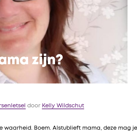
ama zijn?
rsenletsel
door
Kelly Wildschut
arde waarheid. Boem. Alstublieft mama, deze mag 