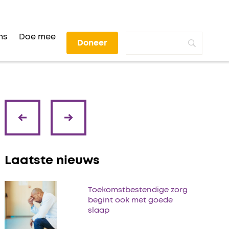
ns
Doe mee
Doneer
volgende
vorige
Laatste nieuws
Toekomstbestendige zorg
begint ook met goede
slaap