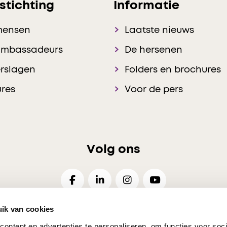
stichting
Informatie
mensen
Laatste nieuws
ambassadeurs
De hersenen
rslagen
Folders en brochures
res
Voor de pers
Volg ons
ik van cookies
ontent en advertenties te personaliseren, om functies voor soci