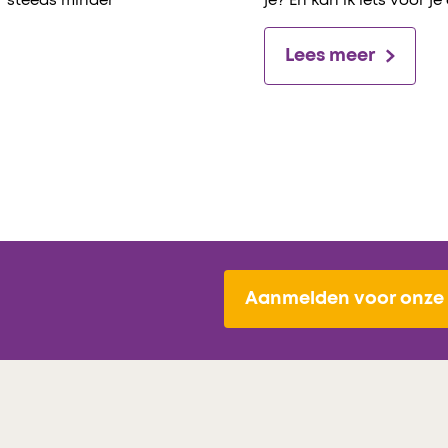
er steeds minder
je? En kan ik iets voor je
Lees meer
Aanmelden voor onze 