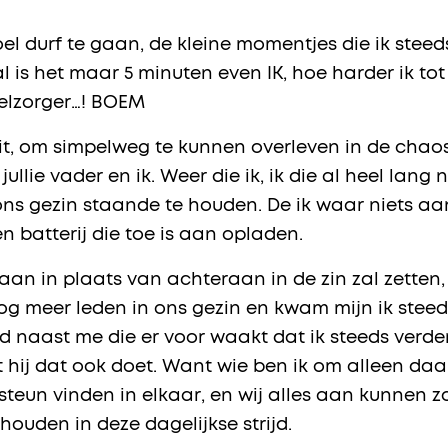
el durf te gaan, de kleine momentjes die ik stee
l is het maar 5 minuten even IK, hoe harder ik tot
lzorger…! BOEM
sluit, om simpelweg te kunnen overleven in de chaos
 jullie vader en ik. Weer die ik, ik die al heel lang 
ns gezin staande te houden. De ik waar niets aan
n batterij die toe is aan opladen.
an in plaats van achteraan in de zin zal zetten, b
nog meer leden in ons gezin en kwam mijn ik stee
d naast me die er voor waakt dat ik steeds verde
t hij dat ook doet. Want wie ben ik om alleen d
teun vinden in elkaar, en wij alles aan kunnen zo
ouden in deze dagelijkse strijd.