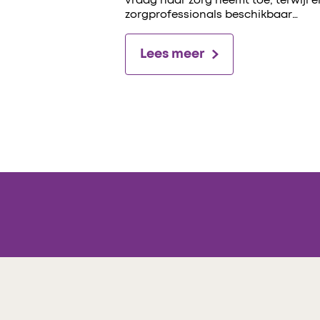
vraag naar zorg neemt toe, terwijl 
zorgprofessionals beschikbaar…
Lees meer