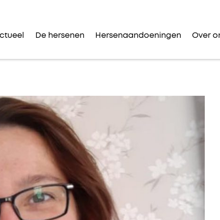
ctueel
De hersenen
Hersenaandoeningen
Over o