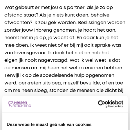
Wat gebeurt er met jou als partner, als je zo op
afstand staat? Als je niets kunt doen, behalve
afwachten? Ik zou gek worden. Beslissingen worden
zonder jouw inbreng genomen, je hoort het aan,
neemt het in je op, je wacht af. En daar kun je het
mee doen. Ik weet niet of er bij mij ooit sprake was
van levensgevaar. Ik denk het niet en heb het
eigenlijk nooit nagevraagd. Wat ik wel weet is dat
de mensen om mij heen het wel zo ervaren hebben.
Terwijl ik op de spoedeisende hulp opgenomen
werd, oerkreten uitsloeg, mezelf bevuilde, af en toe
om me heen sloeg, stonden de mensen die dicht bij
me staan, op afstand als toeschouwer. Te kijken en
af te wachten.
De dinsdagochtend, de dag na mijn opname, is het
Deze website maakt gebruik van cookies
mijn vriendin die als eerste op bezoek komt. Zij is op