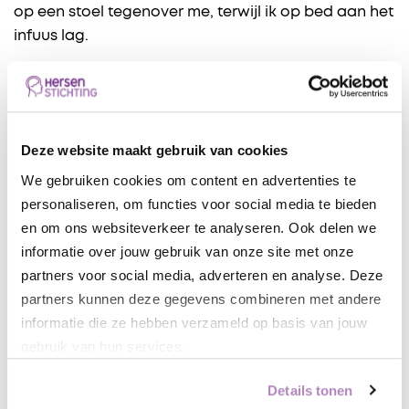
op een stoel tegenover me, terwijl ik op bed aan het
infuus lag.
Achteraf zei hij dat ik er toen zo relaxt bij lag. Stond
hij van te kijken…
Ik doe dat, in retroperspectief, ook. Want voordat ik
Deze website maakt gebruik van cookies
de diagnose MS twaalf jaar terug kreeg, was ik
We gebruiken cookies om content en advertenties te
zelden met de medische sector in aanraking
personaliseren, om functies voor social media te bieden
gekomen. Ik was de veertig al gepasseerd voordat
en om ons websiteverkeer te analyseren. Ook delen we
ik voor het eerst met het lab te maken kreeg. Vrij
informatie over jouw gebruik van onze site met onze
laat. Maar ik onderging en onderga alles wel relaxt.
partners voor social media, adverteren en analyse. Deze
Niet voor niets heb ik tegen mijn vriend wel eens
partners kunnen deze gegevens combineren met andere
gezegd dat de serveersters in het ziekenhuis zo
informatie die ze hebben verzameld op basis van jouw
aardig zijn. De verpleegsters dus. Die
gebruik van hun services.
spraakverwarring zegt genoeg. Zij bezorgen me
ook een drankje. Een glimlach. En ja, het infuus dus.
Details tonen
Niet onbelangrijk!