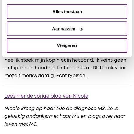
En als ik weer naar huis ga, roep ik lachend: “Tot
Alles toestaan
volgende keer.” Zoals ik ook doe als we tevreden
een restaurant uitlopen. Dan denk ik, als het eten
Aanpassen
goed was en de sfeer gezellig, dat we daar weer
met plezier terugkomen.
Weigeren
En voor de aandachtige lezer of voor de cynicus:
nee, ik steek mijn kop niet in het zand. Ik veins geen
ontspannen houding. Het is echt zo… Blijft ook voor
mezelf merkwaardig. Echt typisch…
Lees hier de vorige blog van Nicole
Nicole kreeg op haar 40e de diagnose MS. Ze is
gelukkig ondanks/met haar MS en blogt over haar
leven met MS.