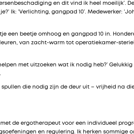
ersenbeschadiging en dit vind ik heel moeilijk’. D
e?’ Ik: ‘Verlichting, gangpad 10’. Medewerker: ‘Joh,
petje een beetje omhoog en gangpad 10 in. Honde
 kleuren, van zacht-warm tot operatiekamer-sterie
helpen met uitzoeken wat ik nodig heb?’ Gelukkig
.
spullen die nodig zijn de deur uit – vrijheid na di
en met de ergotherapeut voor een individueel pr
ngsoefeningen en regulering. Ik herken sommige 