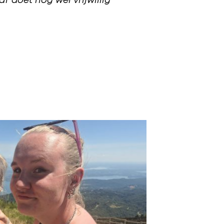
r doet nog wel vrijwillig