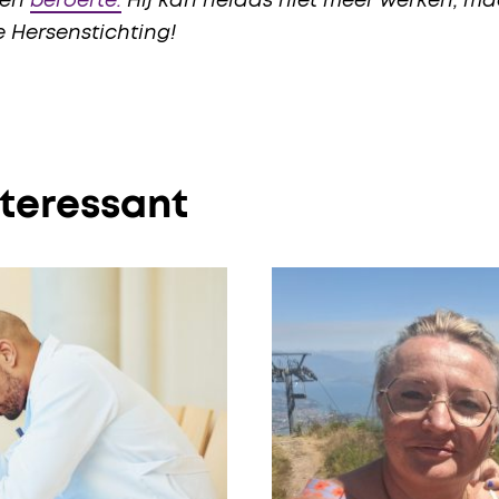
een
beroerte.
Hij kan helaas niet meer werken, maa
e Hersenstichting!
nteressant