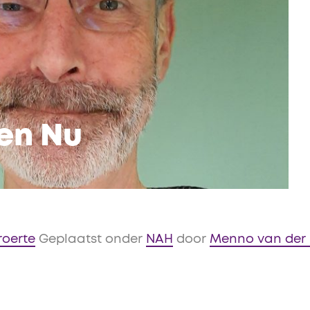
 en Nu
roerte
Geplaatst onder
NAH
door
Menno van der