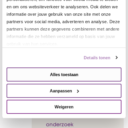
Wil jij in actie komen voor de
en om ons websiteverkeer te analyseren. Ook delen we
Hersenstichting? Hardlopen, zwemmen,
informatie over jouw gebruik van onze site met onze
wandelen, fietsen, racen of spullen
partners voor social media, adverteren en analyse. Deze
verkopen. Het kan allemaal. Wij helpen
partners kunnen deze gegevens combineren met andere
je graag op weg.
informatie die ze hebben verzameld op basis van jouw
gebruik van hun services.
Kom in actie
Details tonen
Alles toestaan
Aanpassen
Online collecteren
Weigeren
Doe mee aan
onderzoek