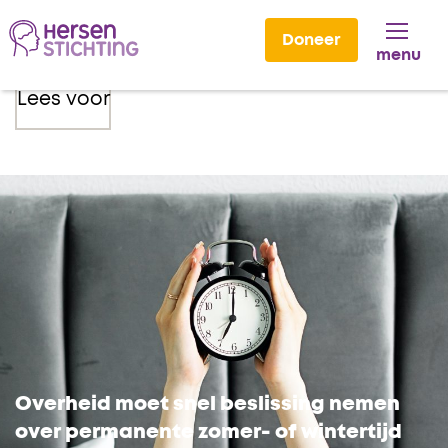
Doneer
menu
Lees voor
Overheid moet snel beslissing nemen
over permanente zomer- of wintertijd