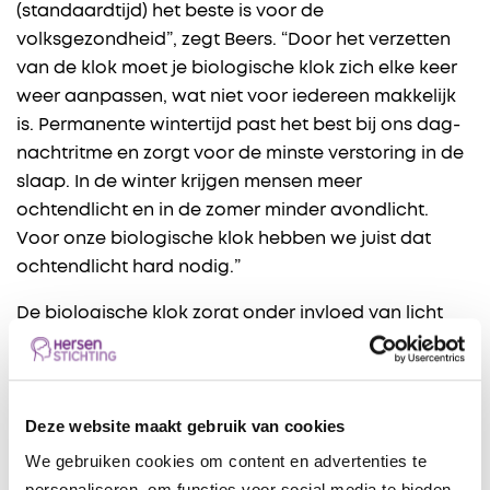
(standaardtijd) het beste is voor de
volksgezondheid”, zegt Beers. “Door het verzetten
van de klok moet je biologische klok zich elke keer
weer aanpassen, wat niet voor iedereen makkelijk
is. Permanente wintertijd past het best bij ons dag-
nachtritme en zorgt voor de minste verstoring in de
slaap. In de winter krijgen mensen meer
ochtendlicht en in de zomer minder avondlicht.
Voor onze biologische klok hebben we juist dat
ochtendlicht hard nodig.”
De biologische klok zorgt onder invloed van licht
voor het 24-uursritme. Veel daglicht in de ochtend
zorgt voor een wakker gevoel en een goed slaap-
waakritme. Zonder licht in de ochtend verschuift de
Deze website maakt gebruik van cookies
biologische klok naar een later tijdstip.
We gebruiken cookies om content en advertenties te
personaliseren, om functies voor social media te bieden