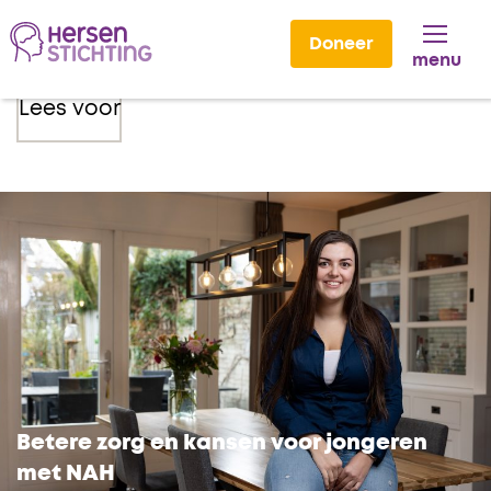
Doneer
menu
Lees voor
Betere zorg en kansen voor jongeren
met NAH