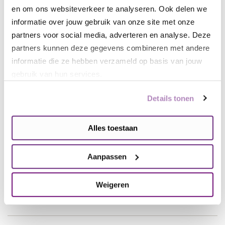
en om ons websiteverkeer te analyseren. Ook delen we
informatie over jouw gebruik van onze site met onze
Eerste stap richting
partners voor social media, adverteren en analyse. Deze
behandeling die Alzheimer
partners kunnen deze gegevens combineren met andere
vertraagt
informatie die ze hebben verzameld op basis van jouw
Nieuws
gebruik van hun services.
16 juni, 2025
Details tonen
Alles toestaan
Grannies van Amsterdam
brengen naaktkalender uit
voor de Hersenstichting
Aanpassen
Nieuws
Weigeren
16 juni, 2025