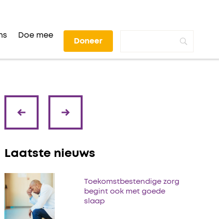
ns
Doe mee
Doneer
volgende
vorige
Laatste nieuws
Toekomstbestendige zorg
begint ook met goede
slaap