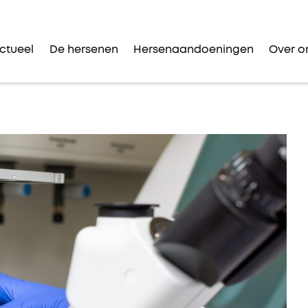
ctueel
De hersenen
Hersenaandoeningen
Over o