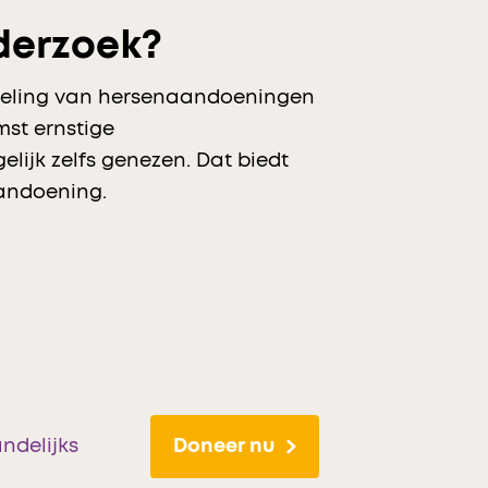
derzoek?
ndeling van hersenaandoeningen
st ernstige
ijk zelfs genezen. Dat biedt
andoening.
ndelijks
Doneer nu