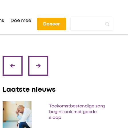
ns
Doe mee
Doneer
volgende
vorige
Laatste nieuws
Toekomstbestendige zorg
begint ook met goede
slaap