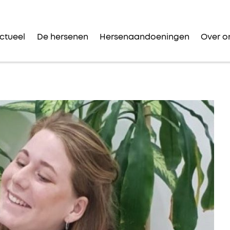
ctueel
De hersenen
Hersenaandoeningen
Over o