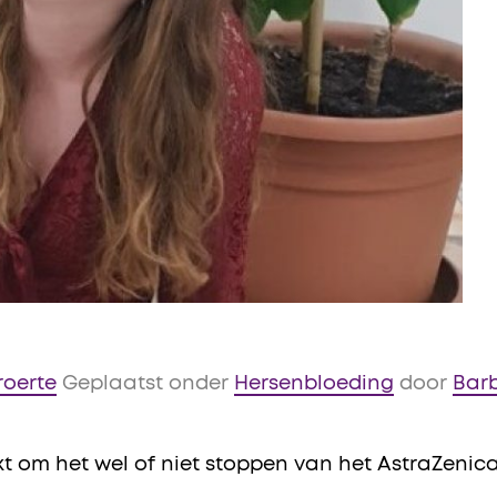
roerte
Geplaatst onder
Hersenbloeding
door
Bar
t om het wel of niet stoppen van het AstraZenica 