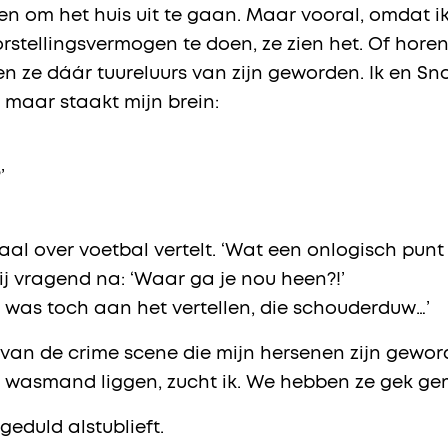
en om het huis uit te gaan. Maar vooral, omdat ik 
tellingsvermogen te doen, ze zien het. Of horen…
n ze dáár tuureluurs van zijn geworden. Ik en Snoo
 maar staakt mijn brein:
’
al over voetbal vertelt. ‘Wat een onlogisch punt 
mij vragend na: ‘Waar ga je nou heen?!’
 ik was toch aan het vertellen, die schouderduw…’
ag van de crime scene die mijn hersenen zijn gewo
wasmand liggen, zucht ik. We hebben ze gek gem
eduld alstublieft.