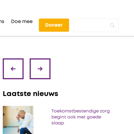
ns
Doe mee
Doneer
volgende
vorige
Laatste nieuws
Toekomstbestendige zorg
begint ook met goede
slaap