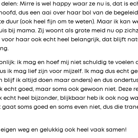
 delen: Mirre is wel happy waar ze nu is, dat is ec
 hoofd, dus een aai over haar bol van de begeleidi
rte duur (ook heel fijn om te weten). Maar ik kan 
uis bij mama. Zij woont als grote meid nu op zichze
 is voor haar ook echt heel belangrijk, dat blijft na
ing.
nlijk: ik mag en hoef mij niet schuldig te voelen
us ik mag lief zijn voor mijzelf. Ik mag dus echt g
n blijf ik altijd doen maar anders) en dus onder
k echt goed, maar soms ook gewoon niet. Deze re
 echt heel bijzonder, blijkbaar heb ik ook nog wa
it gaat soms goed en soms even niet, dus die tr
ze eigen weg en gelukkig ook heel vaak samen!