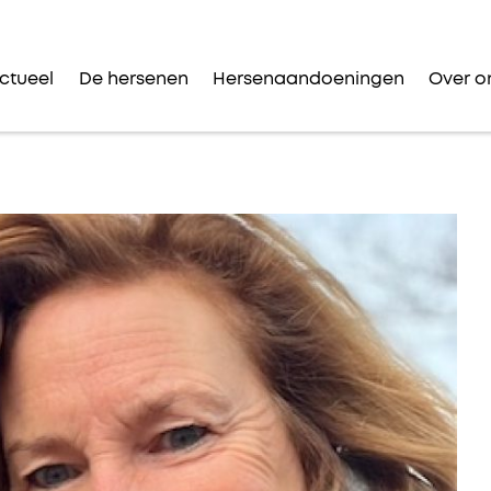
ctueel
De hersenen
Hersenaandoeningen
Over o